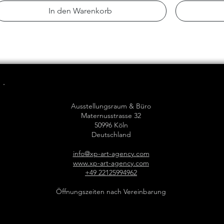
In den Warenkorb
Ausstellungsraum & Büro
Maternusstrasse 32
50996 Köln
Deutschland
info@xp-art-agency.com
www.xp-art-agency.com
+49 22125994962
Öffnungszeiten nach Vereinbarung