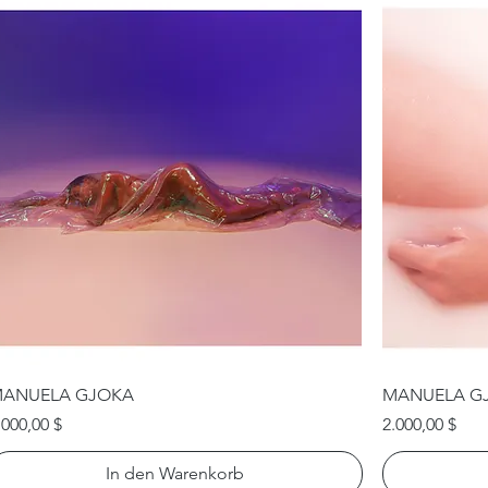
ANUELA GJOKA
MANUELA G
reis
Preis
.000,00 $
2.000,00 $
In den Warenkorb