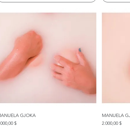
ANUELA GJOKA
MANUELA G
reis
Preis
.000,00 $
2.000,00 $