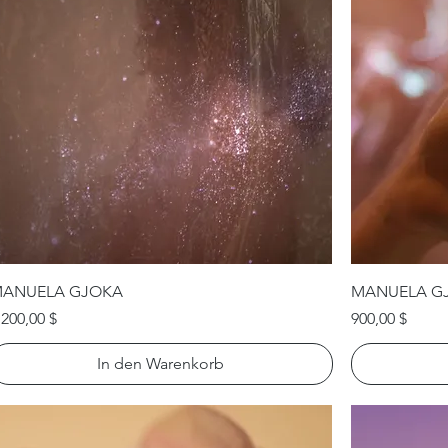
ANUELA GJOKA
MANUELA G
reis
Preis
.200,00 $
900,00 $
In den Warenkorb