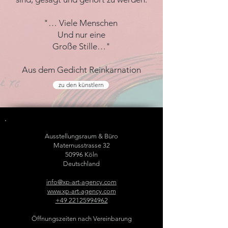
"… Viele Menschen
Und nur eine
Große Stille…"
Aus dem Gedicht Reinkarnation
zu den künstlern
Ausstellungsraum & Büro
Maternusstrasse 32
50996 Köln
Deutschland
info@xp-art-agency.com
www.xp-art-agency.com
+49 22125994962
Öffnungszeiten nach Vereinbarung